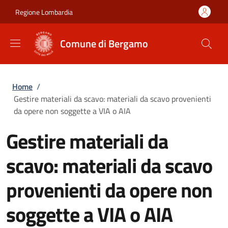
Salta al contenuto principale
Skip to footer content
Regione Lombardia
Comune di Bergamo
Briciole di pane
Home
/
Gestire materiali da scavo: materiali da scavo provenienti
da opere non soggette a VIA o AIA
Gestire materiali da
scavo: materiali da scavo
provenienti da opere non
soggette a VIA o AIA