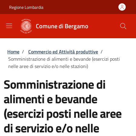
Salta al contenuto principale
Skip to footer content
Regione Lombardia
Comune di Bergamo
Briciole di pane
Home
/
Commercio ed Attività produttive
/
Somministrazione di alimenti e bevande (esercizi posti
nelle aree di servizio e/o nelle stazioni)
Somministrazione di
alimenti e bevande
(esercizi posti nelle aree
di servizio e/o nelle