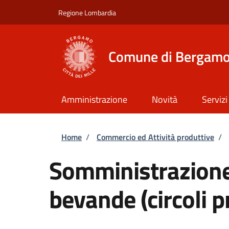
Salta al contenuto principale
Skip to footer content
Regione Lombardia
Comune di Bergam
Amministrazione
Novità
Servizi
Briciole di pane
Home
/
Commercio ed Attività produttive
/
Somministrazione 
bevande (circoli p