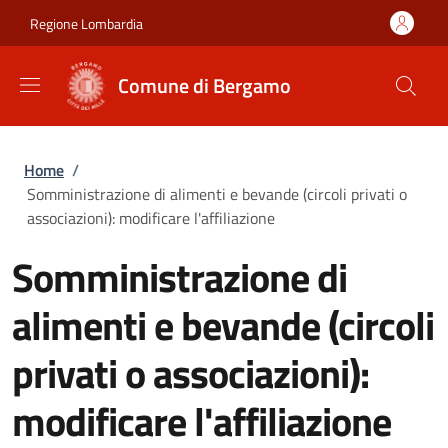
Salta al contenuto principale
Skip to footer content
Regione Lombardia
Comune di Bergamo
Briciole di pane
Home
/
Somministrazione di alimenti e bevande (circoli privati o
associazioni): modificare l'affiliazione
Somministrazione di
alimenti e bevande (circoli
privati o associazioni):
modificare l'affiliazione