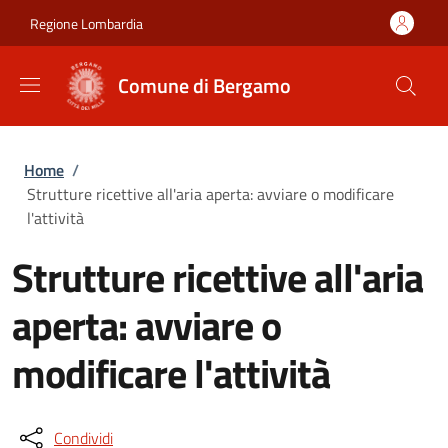
Salta al contenuto principale
Skip to footer content
Regione Lombardia
Comune di Bergamo
Briciole di pane
Home
/
Strutture ricettive all'aria aperta: avviare o modificare
l'attività
Strutture ricettive all'aria
aperta: avviare o
modificare l'attività
Condividi