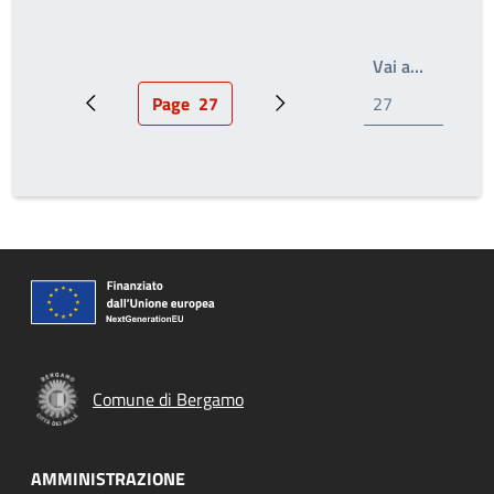
Write th
Vai a…
Page
27
Pagina precedente
Pagina attuale
Prossima pagina
Comune di Bergamo
AMMINISTRAZIONE