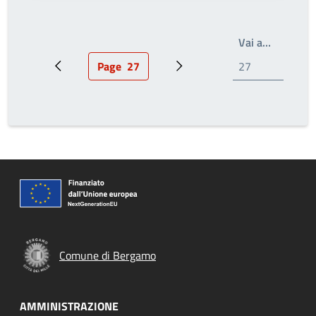
Write th
Vai a…
Page
27
Pagina precedente
Pagina attuale
Prossima pagina
Comune di Bergamo
AMMINISTRAZIONE