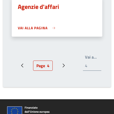
Agenzie d'affari
VAI ALLA PAGINA
Write the
Vai a…
Page
4
Pagina precedente
Pagina attuale
Prossima pagina