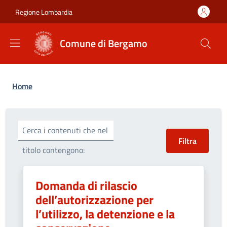
Salta al contenuto principale
Skip to footer content
Regione Lombardia
Comune di Bergamo
Briciole di pane
Home
Cerca i contenuti che nel
titolo contengono:
Domanda di rilascio
dell’autorizzazione per
l’utilizzo, la detenzione e la