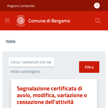
Salta al contenuto principale
Skip to footer content
Regione Lombardia
Comune di Bergamo
Briciole di pane
Home
Cerca i contenuti che nel
titolo contengono:
Segnalazione certificata di
avvio, modifica, variazione o
cessazione dell'attività