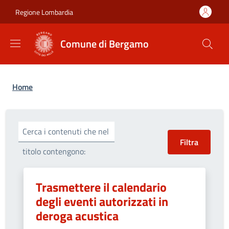
Salta al contenuto principale
Skip to footer content
Regione Lombardia
Comune di Bergamo
Briciole di pane
Home
Cerca i contenuti che nel
titolo contengono:
Trasmettere il calendario
degli eventi autorizzati in
deroga acustica