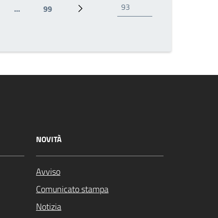
…
99
e
Ultima pagina
Prossima pagina
NOVITÀ
Avviso
Comunicato stampa
Notizia