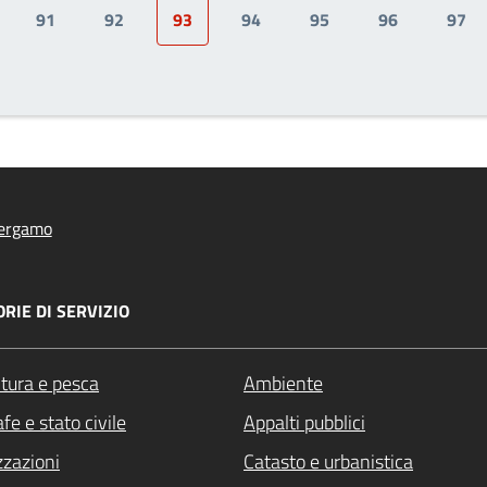
91
92
93
94
95
96
97
ge
Page
Page
Pagina attuale
Page
Page
Page
Pag
ergamo
RIE DI SERVIZIO
ltura e pesca
Ambiente
fe e stato civile
Appalti pubblici
zzazioni
Catasto e urbanistica