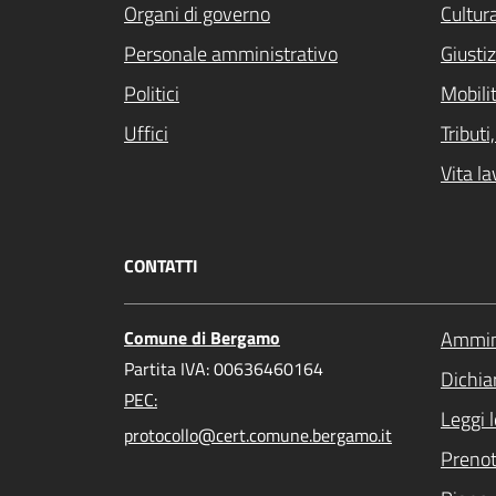
Organi di governo
Cultur
Personale amministrativo
Giustiz
Politici
Mobilit
Uffici
Tribut
Vita la
CONTATTI
Comune di Bergamo
Ammini
Partita IVA: 00636460164
Dichiar
PEC:
Leggi 
protocollo@cert.comune.bergamo.it
Preno