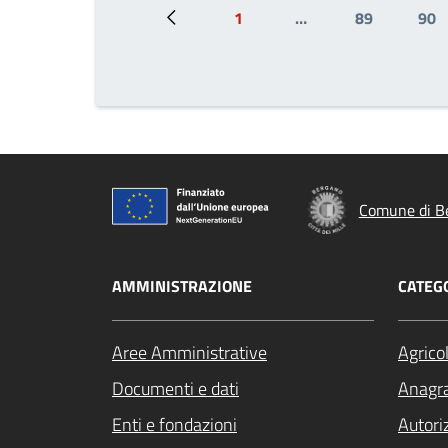
1
…
89
90
Pagina precedente
Prima pagina
Page
Pa
Comune di B
AMMINISTRAZIONE
CATEGO
Aree Amministrative
Agrico
Documenti e dati
Anagra
Enti e fondazioni
Autori