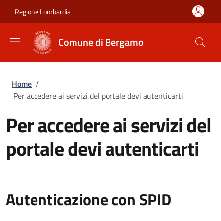
Salta al contenuto principale
Skip to footer content
Regione Lombardia
Comune di Bergamo
Briciole di pane
Home
/
Per accedere ai servizi del portale devi autenticarti
Per accedere ai servizi del
portale devi autenticarti
Autenticazione con SPID