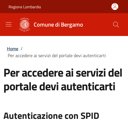
Salta al contenuto principale
Skip to footer content
Regione Lombardia
Comune di Bergamo
Briciole di pane
Home
/
Per accedere ai servizi del portale devi autenticarti
Per accedere ai servizi del
portale devi autenticarti
Autenticazione con SPID