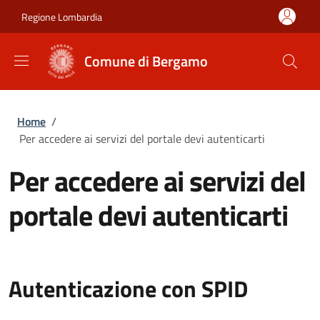
Salta al contenuto principale
Skip to footer content
Regione Lombardia
Comune di Bergamo
Briciole di pane
Home
/
Per accedere ai servizi del portale devi autenticarti
Per accedere ai servizi del
portale devi autenticarti
Autenticazione con SPID