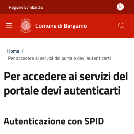
Salta al contenuto principale
Skip to footer content
Regione Lombardia
Comune di Bergamo
Briciole di pane
Home
/
Per accedere ai servizi del portale devi autenticarti
Per accedere ai servizi del
portale devi autenticarti
Autenticazione con SPID