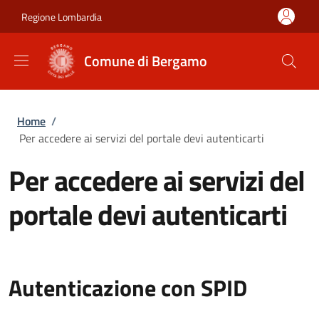
Salta al contenuto principale
Skip to footer content
Regione Lombardia
Comune di Bergamo
Briciole di pane
Home
/
Per accedere ai servizi del portale devi autenticarti
Per accedere ai servizi del
portale devi autenticarti
Autenticazione con SPID