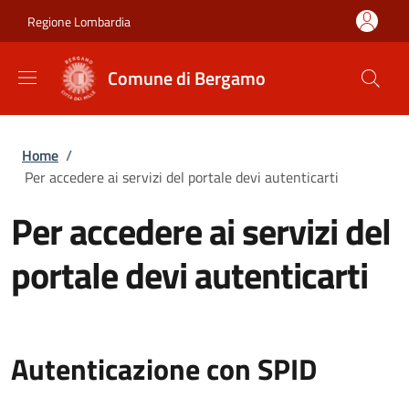
Salta al contenuto principale
Skip to footer content
Regione Lombardia
Comune di Bergamo
Briciole di pane
Home
/
Per accedere ai servizi del portale devi autenticarti
Per accedere ai servizi del
portale devi autenticarti
Autenticazione con SPID