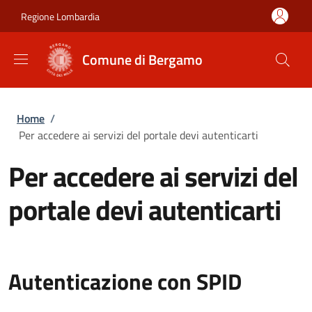
Salta al contenuto principale
Skip to footer content
Regione Lombardia
Comune di Bergamo
Briciole di pane
Home
/
Per accedere ai servizi del portale devi autenticarti
Per accedere ai servizi del
portale devi autenticarti
Autenticazione con SPID