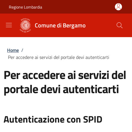
Salta al contenuto principale
Skip to footer content
Regione Lombardia
Comune di Bergamo
Briciole di pane
Home
/
Per accedere ai servizi del portale devi autenticarti
Per accedere ai servizi del
portale devi autenticarti
Autenticazione con SPID