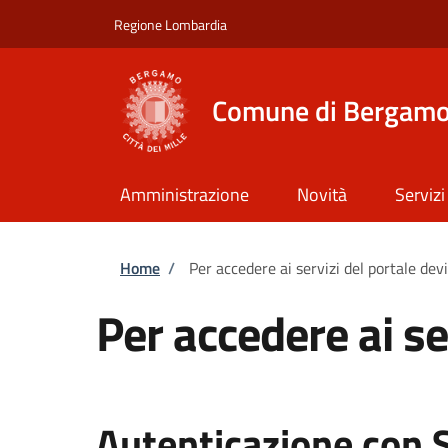
Salta al contenuto principale
Skip to footer content
Regione Lombardia
Comune di Bergam
Amministrazione
Novità
Servizi
Briciole di pane
Home
/
Per accedere ai servizi del portale dev
Per accedere ai se
Autenticazione con 