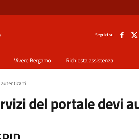
o
Seguici su
Vivere Bergamo
Richiesta assistenza
i autenticarti
rvizi del portale devi a
SPID