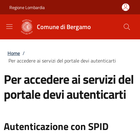
Salta al contenuto principale
Skip to footer content
Regione Lombardia
Comune di Bergamo
Briciole di pane
Home
/
Per accedere ai servizi del portale devi autenticarti
Per accedere ai servizi del
portale devi autenticarti
Autenticazione con SPID