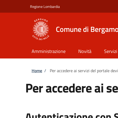
Salta al contenuto principale
Skip to footer content
Regione Lombardia
Comune di Bergam
Amministrazione
Novità
Servizi
Briciole di pane
Home
/
Per accedere ai servizi del portale dev
Per accedere ai se
Autenticazione con 