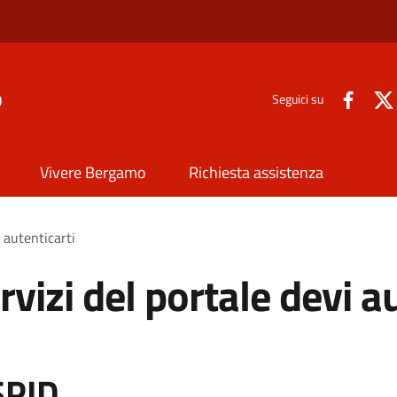
o
Seguici su
Vivere Bergamo
Richiesta assistenza
i autenticarti
rvizi del portale devi a
SPID