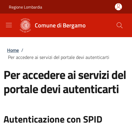
Salta al contenuto principale
Skip to footer content
Regione Lombardia
Comune di Bergamo
Briciole di pane
Home
/
Per accedere ai servizi del portale devi autenticarti
Per accedere ai servizi del
portale devi autenticarti
Autenticazione con SPID