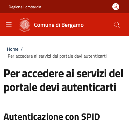
Salta al contenuto principale
Skip to footer content
Regione Lombardia
Comune di Bergamo
Briciole di pane
Home
/
Per accedere ai servizi del portale devi autenticarti
Per accedere ai servizi del
portale devi autenticarti
Autenticazione con SPID