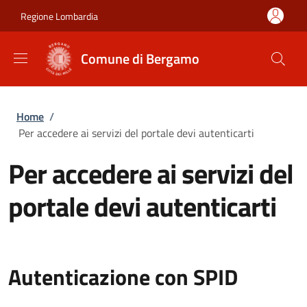
Salta al contenuto principale
Skip to footer content
Regione Lombardia
Comune di Bergamo
Briciole di pane
Home
/
Per accedere ai servizi del portale devi autenticarti
Per accedere ai servizi del
portale devi autenticarti
Autenticazione con SPID