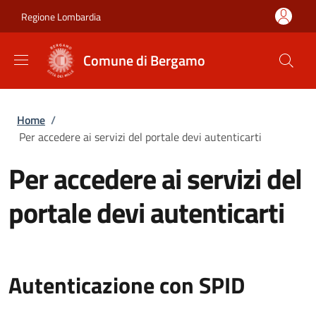
Salta al contenuto principale
Skip to footer content
Regione Lombardia
Comune di Bergamo
Briciole di pane
Home
/
Per accedere ai servizi del portale devi autenticarti
Per accedere ai servizi del
portale devi autenticarti
Autenticazione con SPID