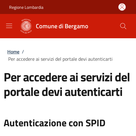
Salta al contenuto principale
Skip to footer content
Regione Lombardia
Comune di Bergamo
Briciole di pane
Home
/
Per accedere ai servizi del portale devi autenticarti
Per accedere ai servizi del
portale devi autenticarti
Autenticazione con SPID