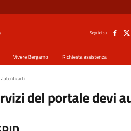
o
Seguici su
Vivere Bergamo
Richiesta assistenza
i autenticarti
rvizi del portale devi a
SPID