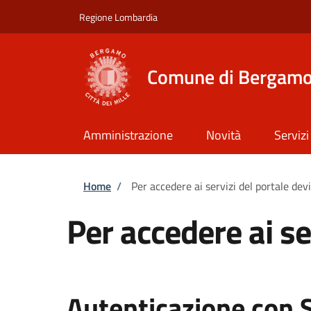
Salta al contenuto principale
Skip to footer content
Regione Lombardia
Comune di Bergam
Amministrazione
Novità
Servizi
Briciole di pane
Home
/
Per accedere ai servizi del portale dev
Per accedere ai se
Autenticazione con 