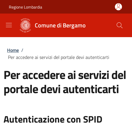
Salta al contenuto principale
Skip to footer content
Regione Lombardia
Comune di Bergamo
Briciole di pane
Home
/
Per accedere ai servizi del portale devi autenticarti
Per accedere ai servizi del
portale devi autenticarti
Autenticazione con SPID