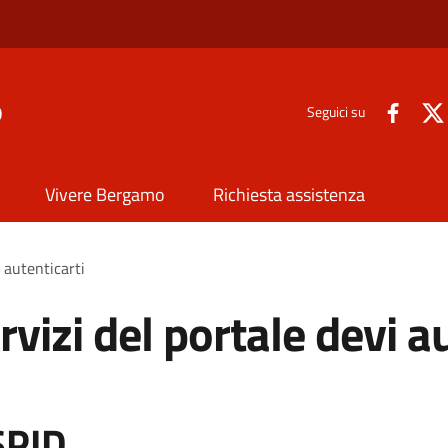
o
Seguici su
Vivere Bergamo
Richiesta assistenza
i autenticarti
rvizi del portale devi a
SPID