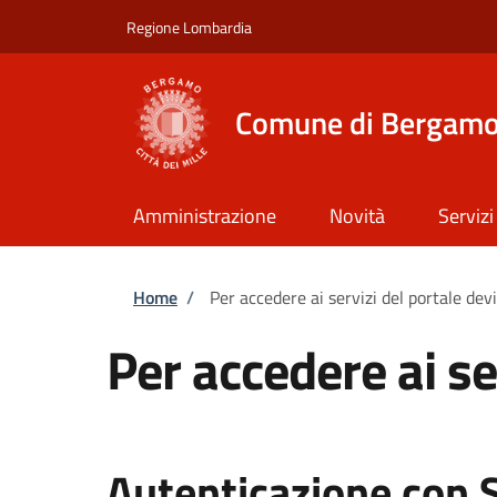
Salta al contenuto principale
Skip to footer content
Regione Lombardia
Comune di Bergam
Amministrazione
Novità
Servizi
Briciole di pane
Home
/
Per accedere ai servizi del portale dev
Per accedere ai se
Autenticazione con 