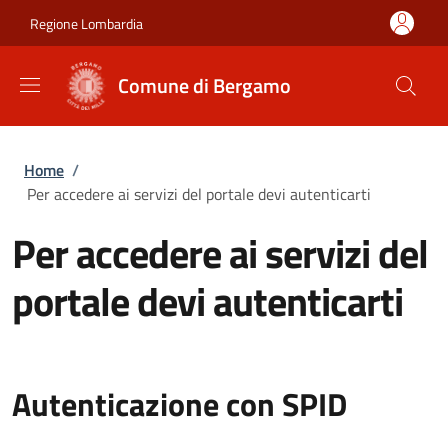
Salta al contenuto principale
Skip to footer content
Regione Lombardia
Comune di Bergamo
Briciole di pane
Home
/
Per accedere ai servizi del portale devi autenticarti
Per accedere ai servizi del
portale devi autenticarti
Autenticazione con SPID