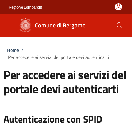
Salta al contenuto principale
Skip to footer content
Regione Lombardia
Comune di Bergamo
Briciole di pane
Home
/
Per accedere ai servizi del portale devi autenticarti
Per accedere ai servizi del
portale devi autenticarti
Autenticazione con SPID