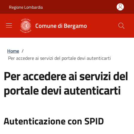
Salta al contenuto principale
Skip to footer content
Regione Lombardia
Comune di Bergamo
Briciole di pane
Home
/
Per accedere ai servizi del portale devi autenticarti
Per accedere ai servizi del
portale devi autenticarti
Autenticazione con SPID