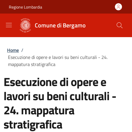
Salta al contenuto principale
Skip to footer content
Regione Lombardia
Comune di Bergamo
Briciole di pane
Home
/
Esecuzione di opere e lavori su beni culturali - 24.
mappatura stratigrafica
Esecuzione di opere e
lavori su beni culturali -
24. mappatura
stratigrafica