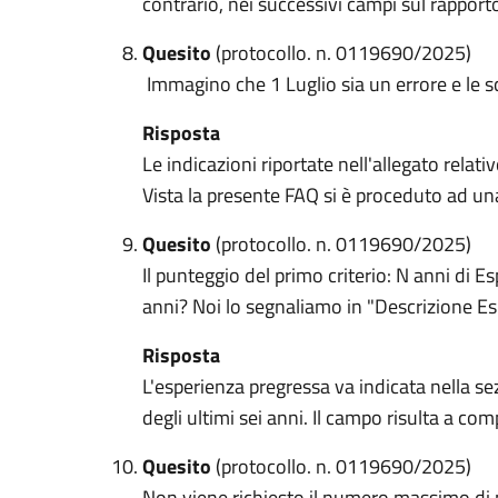
contrario, nei successivi campi sul rappor
Quesito
(protocollo. n. 0119690/2025)
Immagino che 1 Luglio sia un errore e le s
Risposta
Le indicazioni riportate nell'allegato relati
Vista la presente FAQ si è proceduto ad un
Quesito
(protocollo. n. 0119690/2025)
Il punteggio del primo criterio: N anni d
anni? Noi lo segnaliamo in "Descrizione Es
Risposta
L'esperienza pregressa va indicata nella s
degli ultimi sei anni. Il campo risulta a com
Quesito
(protocollo. n. 0119690/2025)
Non viene richiesto il numero massimo di pa