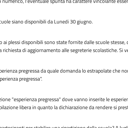
to numerico, l'eventuale spunta ha carattere vincolante essen
cuole siano disponibili da Lunedi 30 giugno.
vo ai plessi disponibili sono state fornite dalle scuole stesse,
a richiesta di aggiornamento alle segreterie scolastiche. Si
i Esperienza pregressa da quale domanda lo estrapolate che 
perienza pregressa".
ezione "esperienza pregressa" dove vanno inserite le esperi
pilazione libera in quanto la dichiarazione da rendere si prest
rtecipanti per stabilire una ripartizione della scuola? A lu