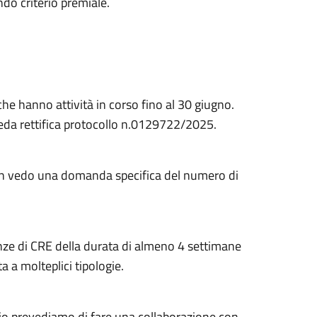
do criterio premiale.
 che hanno attività in corso fino al 30 giugno.
 veda rettifica protocollo n.0129722/2025.
non vedo una domanda specifica del numero di
enze di CRE della durata di almeno 4 settimane
a a molteplici tipologie.
glio prevediamo di fare una collaborazione con