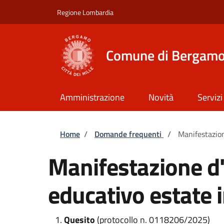
Salta al contenuto principale
Skip to footer content
Regione Lombardia
Comune di Bergam
Amministrazione
Novità
Servizi
Briciole di pane
Home
/
Domande frequenti
/
Manifestazion
Manifestazione d'
educativo estate
Quesito
(protocollo n. 0118206/2025)