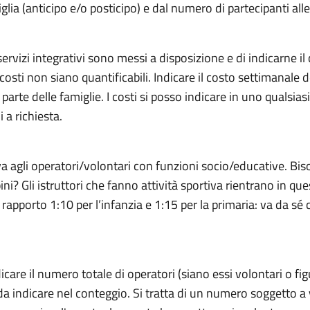
ia (anticipo e/o posticipo) e dal numero di partecipanti alle 
rvizi integrativi sono messi a disposizione e di indicarne il c
 costi non siano quantificabili. Indicare il costo settimanale 
parte delle famiglie. I costi si posso indicare in uno qualsia
i a richiesta.
a agli operatori/volontari con funzioni socio/educative. Bisog
i? Gli istruttori che fanno attività sportiva rientrano in qu
rapporto 1:10 per l’infanzia e 1:15 per la primaria: va da sé 
are il numero totale di operatori (siano essi volontari o fi
re da indicare nel conteggio. Si tratta di un numero soggetto a