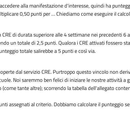
ccedere alla manifestazione d'interesse, quindi ha punteggio 
moltiplicare 0,50 punti per … Chiediamo come eseguire il calcol
 CRE di durata superiore alle 4 settimane nei precedenti 6 a
do un totale di 2,5 punti. Qualora i CRE attivati fossero sta
unteggio totale salirebbe a 5 punti e così via.
 coperte dal servizio CRE. Purtroppo questo vincolo non deri
 scuole. Noi saremmo ben felici di iniziare le nostre attività
o (come tante altre); scorrendo la tabella dell'allegato conte
nti assegnati al criterio. Dobbiamo calcolare il punteggio s