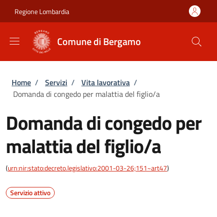
Salta al contenuto principale
Skip to footer content
Regione Lombardia
Comune di Bergamo
Briciole di pane
Home
/
Servizi
/
Vita lavorativa
/
Domanda di congedo per malattia del figlio/a
Domanda di congedo per
malattia del figlio/a
(
urn:nir:stato:decreto.legislativo:2001-03-26;151~art47
)
Servizio attivo