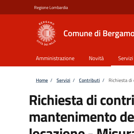
Salta al contenuto principale
Skip to footer content
Regione Lombardia
Comune di Bergam
Amministrazione
Novità
Servizi
Briciole di pane
Home
/
Servizi
/
Contributi
/
Richiesta di
Richiesta di contri
mantenimento dell
locazione - Misur