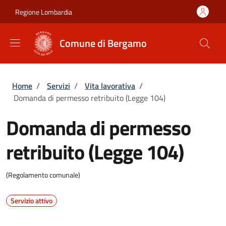
Salta al contenuto principale
Skip to footer content
Regione Lombardia
Comune di Bergamo
Briciole di pane
Home
/
Servizi
/
Vita lavorativa
/
Domanda di permesso retribuito (Legge 104)
Domanda di permesso
retribuito (Legge 104)
(Regolamento comunale)
Servizio attivo