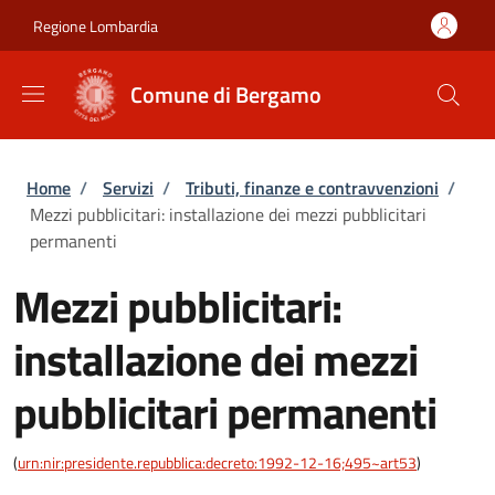
Salta al contenuto principale
Skip to footer content
Regione Lombardia
Comune di Bergamo
Briciole di pane
Home
/
Servizi
/
Tributi, finanze e contravvenzioni
/
Mezzi pubblicitari: installazione dei mezzi pubblicitari
permanenti
Mezzi pubblicitari:
installazione dei mezzi
pubblicitari permanenti
(
urn:nir:presidente.repubblica:decreto:1992-12-16;495~art53
)