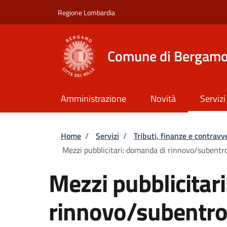
Salta al contenuto principale
Skip to footer content
Regione Lombardia
Comune di Bergam
Amministrazione
Novità
Servizi
Briciole di pane
Home
/
Servizi
/
Tributi, finanze e contravv
Mezzi pubblicitari: domanda di rinnovo/subentro d
Mezzi pubblicitar
rinnovo/subentro 