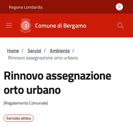
Salta al contenuto principale
Skip to footer content
Regione Lombardia
Comune di Bergamo
Briciole di pane
Home
/
Servizi
/
Ambiente
/
Rinnovo assegnazione orto urbano
Rinnovo assegnazione
orto urbano
(Regolamento Comunale)
Servizio attivo