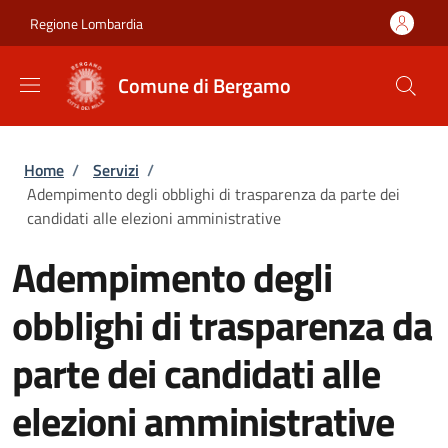
Salta al contenuto principale
Skip to footer content
Regione Lombardia
Comune di Bergamo
Briciole di pane
Home
/
Servizi
/
Adempimento degli obblighi di trasparenza da parte dei
candidati alle elezioni amministrative
Adempimento degli
obblighi di trasparenza da
parte dei candidati alle
elezioni amministrative