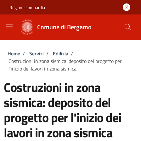
Salta al contenuto principale
Skip to footer content
Regione Lombardia
Comune di Bergamo
Briciole di pane
Home
/
Servizi
/
Edilizia
/
Costruzioni in zona sismica: deposito del progetto per
l'inizio dei lavori in zona sismica
Costruzioni in zona
sismica: deposito del
progetto per l'inizio dei
lavori in zona sismica