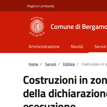
Salta al contenuto principale
Skip to footer content
Regione Lombardia
Comune di Bergam
Amministrazione
Novità
Servizi
Briciole di pane
Home
/
Servizi
/
Edilizia
/
Costruzioni in 
Costruzioni in zo
della dichiarazion
esecuzione