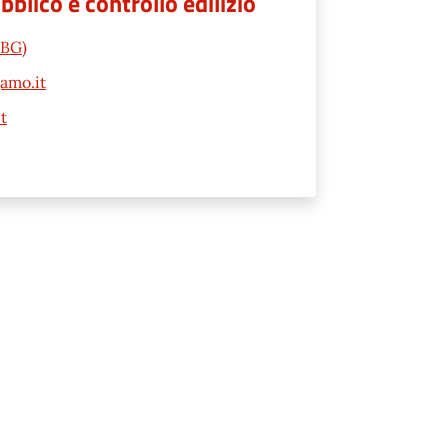
lico e controllo edilizio
(BG)
amo.it
t