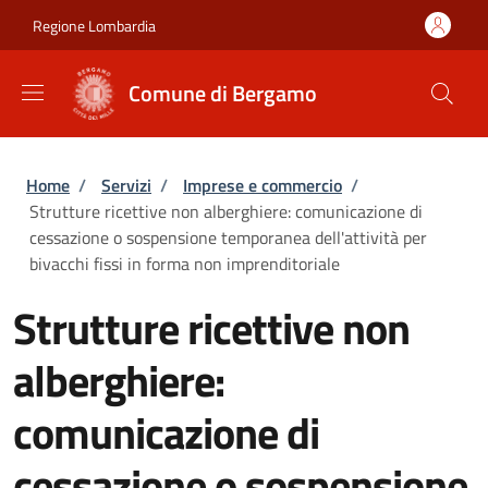
Salta al contenuto principale
Skip to footer content
Regione Lombardia
Comune di Bergamo
Briciole di pane
Home
/
Servizi
/
Imprese e commercio
/
Strutture ricettive non alberghiere: comunicazione di
cessazione o sospensione temporanea dell'attività per
bivacchi fissi in forma non imprenditoriale
Strutture ricettive non
alberghiere:
comunicazione di
cessazione o sospensione