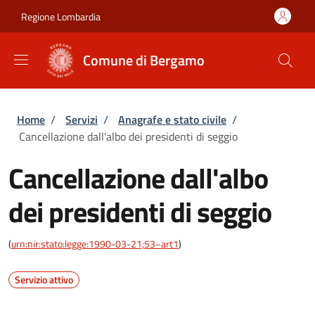
Salta al contenuto principale
Skip to footer content
Regione Lombardia
Comune di Bergamo
Briciole di pane
Home
/
Servizi
/
Anagrafe e stato civile
/
Cancellazione dall'albo dei presidenti di seggio
Cancellazione dall'albo
dei presidenti di seggio
(
urn:nir:stato:legge:1990-03-21;53~art1
)
Servizio attivo