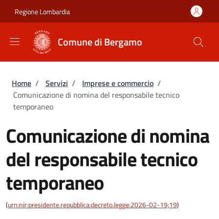
Salta al contenuto principale
Skip to footer content
Regione Lombardia
Comune di Bergamo
Briciole di pane
Home
/
Servizi
/
Imprese e commercio
/
Comunicazione di nomina del responsabile tecnico
temporaneo
Comunicazione di nomina
del responsabile tecnico
temporaneo
(
urn:nir:presidente.repubblica:decreto.legge:2026-02-19;19
)