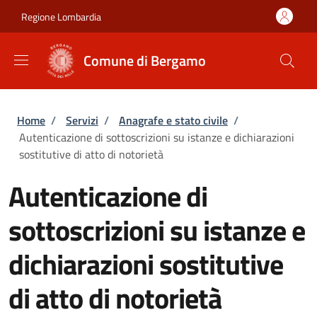
Salta al contenuto principale
Skip to footer content
Regione Lombardia
Comune di Bergamo
Briciole di pane
Home
/
Servizi
/
Anagrafe e stato civile
/
Autenticazione di sottoscrizioni su istanze e dichiarazioni
sostitutive di atto di notorietà
Autenticazione di
sottoscrizioni su istanze e
dichiarazioni sostitutive
di atto di notorietà