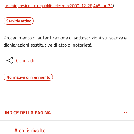
(
urn:nir:presidente.repubblica:decreto:2000-12-28;445~art21
)
Servizio attivo
Procedimento di autenticazione di sottoscrizioni su istanze e
dichiarazioni sostitutive di atto di notorietà
Condividi
Normativa di riferimento
INDICE DELLA PAGINA
A chi è rivolto