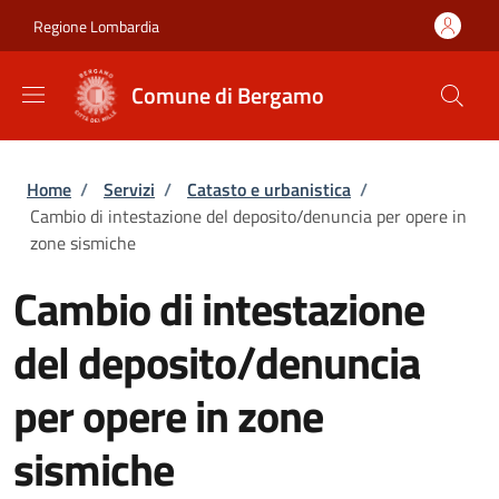
Salta al contenuto principale
Skip to footer content
Regione Lombardia
Comune di Bergamo
Briciole di pane
Home
/
Servizi
/
Catasto e urbanistica
/
Cambio di intestazione del deposito/denuncia per opere in
zone sismiche
Cambio di intestazione
del deposito/denuncia
per opere in zone
sismiche