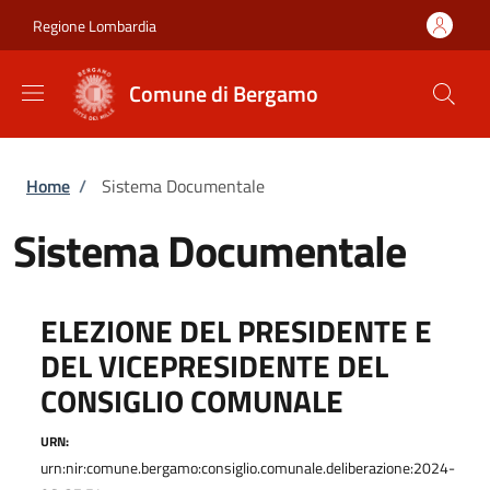
Salta al contenuto principale
Skip to footer content
Regione Lombardia
Comune di Bergamo
Briciole di pane
Home
/
Sistema Documentale
Sistema Documentale
ELEZIONE DEL PRESIDENTE E
DEL VICEPRESIDENTE DEL
CONSIGLIO COMUNALE
URN:
urn:nir:comune.bergamo:consiglio.comunale.deliberazione:2024-