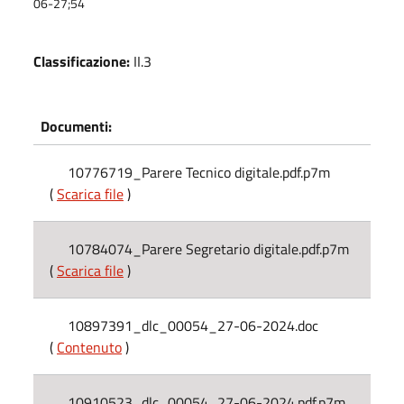
06-27;54
Classificazione:
II.3
Documenti:
10776719_Parere Tecnico digitale.pdf.p7m
(
Scarica file
)
10784074_Parere Segretario digitale.pdf.p7m
(
Scarica file
)
10897391_dlc_00054_27-06-2024.doc
(
Contenuto
)
10910523_dlc_00054_27-06-2024.pdf.p7m